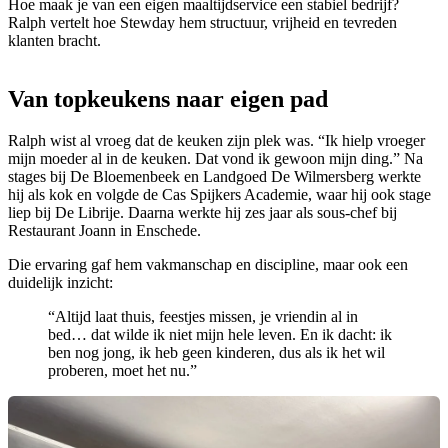
Hoe maak je van een eigen maaltijdservice een stabiel bedrijf?
Ralph vertelt hoe Stewday hem structuur, vrijheid en tevreden
klanten bracht.
Van topkeukens naar eigen pad
Ralph wist al vroeg dat de keuken zijn plek was. “Ik hielp vroeger
mijn moeder al in de keuken. Dat vond ik gewoon mijn ding.” Na
stages bij De Bloemenbeek en Landgoed De Wilmersberg werkte
hij als kok en volgde de Cas Spijkers Academie, waar hij ook stage
liep bij De Librije. Daarna werkte hij zes jaar als sous-chef bij
Restaurant Joann in Enschede.
Die ervaring gaf hem vakmanschap en discipline, maar ook een
duidelijk inzicht:
“Altijd laat thuis, feestjes missen, je vriendin al in
bed… dat wilde ik niet mijn hele leven. En ik dacht: ik
ben nog jong, ik heb geen kinderen, dus als ik het wil
proberen, moet het nu.”